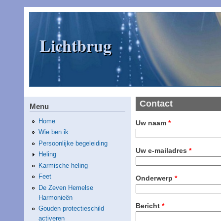
Overslaan en naar de inhoud gaan
Lichtbrug
Contact
Menu
Home
Uw naam
*
Wie ben ik
Persoonlijke begeleiding
Uw e-mailadres
*
Heling
Karmische heling
Feet
Onderwerp
*
De Zeven Hemelse
Harmonieën
Bericht
*
Gouden protectieschild
activeren